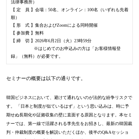
法律事務所）
【 定 員 】会場：50名、オンライン：100名（いずれも先着
順）
【 形 式 】集合およびZoomによる同時開催
【 参加費 】無料
【 締 切 】2026年6月2日（火）23時59分
※はじめてのお申込みの方は「お客様情報登
録」（無料）が必要です。
セミナーの概要は以下の通りです。
韓国ビジネスにおいて、避けて通れないのが法的な紛争リスクで
す。 「日本と制度が似ているはず」という思い込みは、時に予
期せぬ長期化や証拠収集の壁に直面する原因となります。本セミ
ナーでは、第一線で活躍される李先生をお招きし、最新の韓国裁
判・仲裁制度の概要を解説いただくほか、後半のQ&Aセッショ