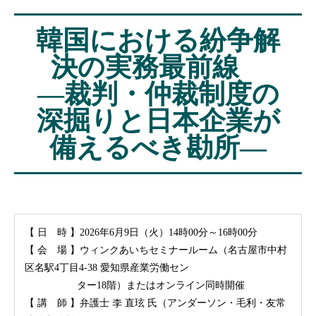
韓国における紛争解
決の実務最前線
―裁判・仲裁制度の
深掘りと日本企業が
備えるべき勘所―
【 日 時 】2026年6月9日（火）14時00分～16時00分
【 会 場 】ウィンクあいちセミナールーム（名古屋市中村
区名駅4丁目4-38 愛知県産業労働セン
ター18階）またはオンライン同時開催
【 講 師 】弁護士 李 直玹 氏（アンダーソン・毛利・友常