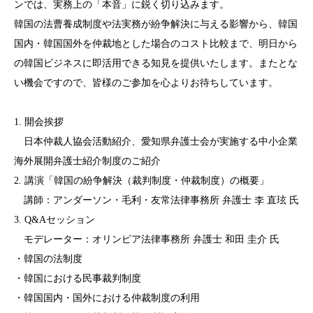
ンでは、実務上の「本音」に鋭く切り込みます。
韓国の法曹養成制度や法実務が紛争解決に与える影響から、韓国
国内・韓国国外を仲裁地とした場合のコスト比較まで、明日から
の韓国ビジネスに即活用できる知見を提供いたします。またとな
い機会ですので、皆様のご参加を心よりお待ちしています。
1. 開会挨拶
日本仲裁人協会活動紹介、愛知県弁護士会が実施する中小企業
海外展開弁護士紹介制度のご紹介
2. 講演「韓国の紛争解決（裁判制度・仲裁制度）の概要」
講師：アンダーソン・毛利・友常法律事務所 弁護士 李 直玹 氏
3. Q&Aセッション
モデレーター：オリンピア法律事務所 弁護士 和田 圭介 氏
・韓国の法制度
・韓国における民事裁判制度
・韓国国内・国外における仲裁制度の利用