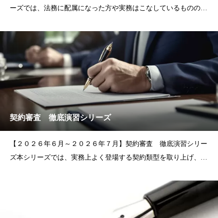
ーズでは、法務に配属になった方や実務はこなしているものの不
安がある担当者の方を対象に、法務担当者が備えるべき基礎的な
法律知識・実務感覚の習得を目標としています。各分野を意欲的
に取り扱っている担当弁護士が、最新の
契約審査 徹底演習シリーズ
【２０２６年６月～２０２６年７月】契約審査 徹底演習シリー
ズ本シリーズでは、実務上よく登場する契約類型を取り上げ、演
習形式で契約審査の手法を解説します。サンプル契約書を題材に
講座を進めますので、実際の契約審査に役立つ実践的知識を身に
付けていただけます。契約審査を担当さ