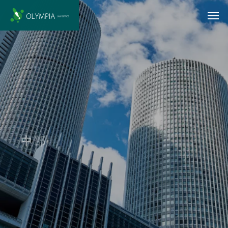
中
部
発
！
前
進
す
る
人
と
共
に
未
来
を
創
る