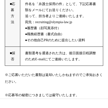
■応
件名を「弁護士採用の件」として、下記応募書
募
類をメールにてお送りください。
方
追って、担当者よりご連絡いたします。
法
宛先：
recruiting@olympia-law.jp
●履歴書（顔写真添付）
●職務経歴書（書式自由）
●その他自己PRのために提出したい資料
■採
書類選考を通過された方は、後日面接日程調整
否
のためE-mailにてご連絡いたします。
※ご応募いただいた書類は返却いたしかねますのでご承知おきく
ださい。
※応募等の秘密につきましては厳守いたします。